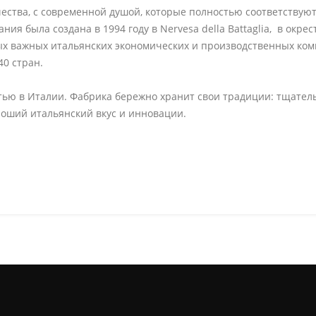
чества, с современной душой, которые полностью соответству
ния была создана в 1994 году в Nervesa della Battaglia, в окре
мых важных итальянских экономических и производственных ко
40 стран.
тью в Италии. Фабрика бережно хранит свои традиции: тщател
роший итальянский вкус и инновации.