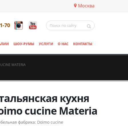
Москва
11-70
АЛИИ
ШОУ-РУМЫ
УСЛУГИ
О НАС
КОНТАКТЫ
UCINE MATERIA
тальянская кухня
oimo cucine Materia
бельная фабрика:
Doimo cucine