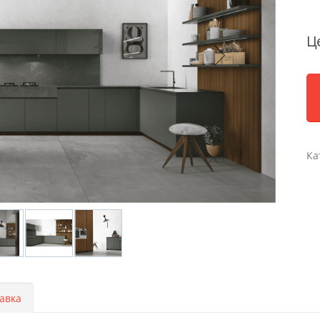
Ц
Ка
авка