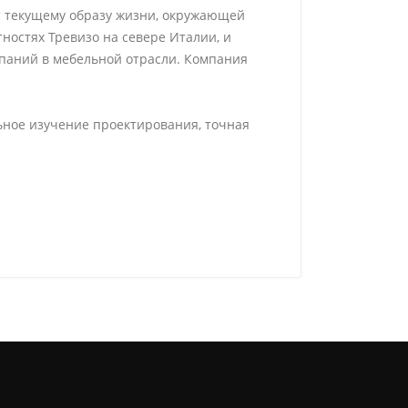
ют текущему образу жизни, окружающей
стностях Тревизо на севере Италии, и
мпаний в мебельной отрасли. Компания
ьное изучение проектирования, точная