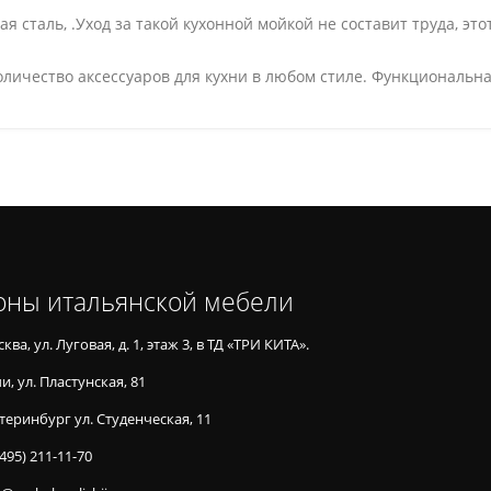
 сталь, .Уход за такой кухонной мойкой не составит труда, эт
личество аксессуаров для кухни в любом стиле. Функциональна
оны итальянской мебели
ква, ул. Луговая, д. 1, этаж 3, в ТД «ТРИ КИТА».
и, ул. Пластунская, 81
теринбург ул. Студенческая, 11
(495) 211-11-70