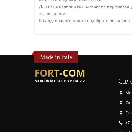
Для изготовления использована нержавеющая
загрязнений.
К каждой мойке можно подобрать большое ко
Made in Italy
FORT-COM
Сал
МЕБЕЛЬ И СВЕТ ИЗ ИТАЛИИ
Мос
Соч
Ека
+7 