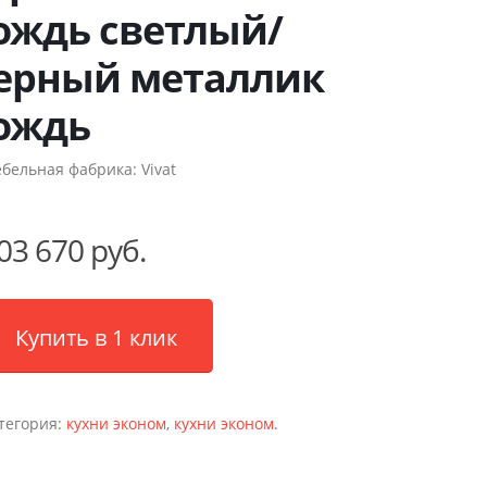
ождь светлый/
ерный металлик
ождь
бельная фабрика:
Vivat
03 670 руб.
Купить в 1 клик
тегория:
кухни эконом
,
кухни эконом
.