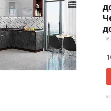
д
Ч
д
Ме
1
Ка