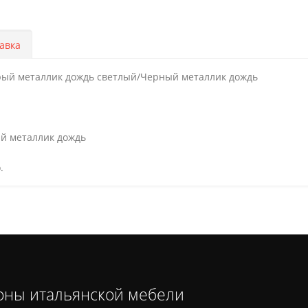
авка
рый металлик дождь светлый/Черный металлик дождь
й металлик дождь
.
оны итальянской мебели