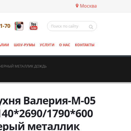
Москва
11-70
АЛИИ
ШОУ-РУМЫ
УСЛУГИ
О НАС
КОНТАКТЫ
Й/ЧЕРНЫЙ МЕТАЛЛИК ДОЖДЬ
ухня Валерия-М-05
140*2690/1790*600
ерый металлик