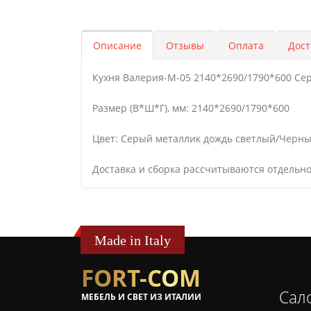
Описание
Отзывы
Оплата
Дост
Кухня Валерия-М-05 2140*2690/1790*600 Се
Размер (В*Ш*Г), мм: 2140*2690/1790*600
Цвет: Серый металлик дождь светлый/Черны
Доставка и сборка рассчитываются отдельно
Made in Italy
FORT-COM
Сал
МЕБЕЛЬ И СВЕТ ИЗ ИТАЛИИ