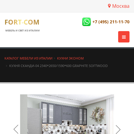
Москва
FORT-COM
+7 (495) 211-11-70
МЕБЕЛЬ И СВЕТ ИЗ ИТАЛИИ
КАТАЛОГ МЕБЕЛИ ИЗ ИТАЛИИ
КУХНИ ЭКОНОМ
КУХНЯ СКАНДИ-04 2340*2650/1590*600 GRAPHITE SOFTWOOD