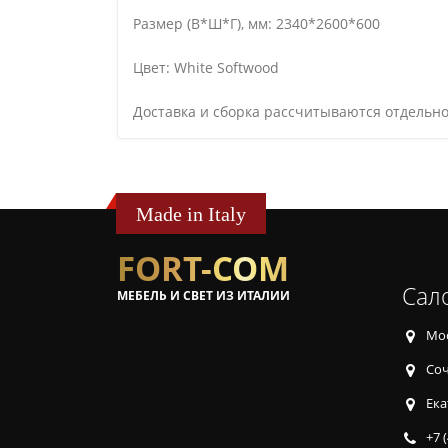
Размер (В*Ш*Г), мм: 2340*2600*600
Цвет: White Softwood
Доставка и сборка рассчитываются отдельно
Made in Italy
FORT-COM
Сал
МЕБЕЛЬ И СВЕТ ИЗ ИТАЛИИ
Мос
Соч
Ека
+7 