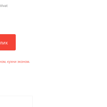
Vivat
клик
ном
,
кухни эконом
.