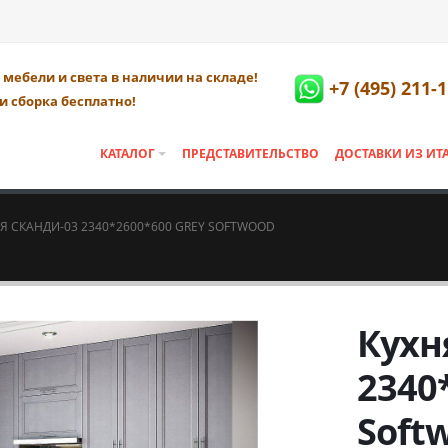
мебели и света в наличии на складе!
+7 (495) 211-
и сборка бесплатно!
КАТАЛОГ
ПРЕДСТАВИТЕЛЬСТВО
ДОСТАВКИ ИЗ ИТ
Я СКАНДИ-03 2340*2600*600 GREY SOFTWOOD
Кухн
2340
Soft