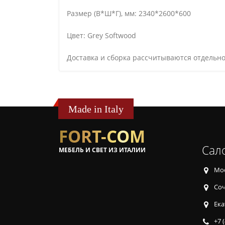
Размер (В*Ш*Г), мм: 2340*2600*600
Цвет: Grey Softwood
Доставка и сборка рассчитываются отдельно
Made in Italy
FORT-COM
Сал
МЕБЕЛЬ И СВЕТ ИЗ ИТАЛИИ
Мос
Соч
Ека
+7 