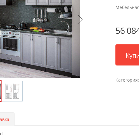
Мебельная
56 084
Купи
Категория
авка
od