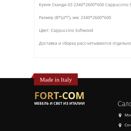
Кухня Сканди-03 2340*2600*600 Cappuccino 
Размер (В*Ш*Г), мм: 2340*2600*600
Цвет: Cappuccino Softwood
Доставка и сборка рассчитываются отдельно
Made in Italy
FORT-COM
Сал
МЕБЕЛЬ И СВЕТ ИЗ ИТАЛИИ
Мос
Соч