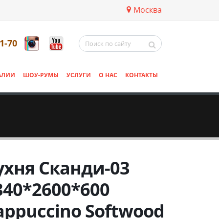
Москва
11-70
АЛИИ
ШОУ-РУМЫ
УСЛУГИ
О НАС
КОНТАКТЫ
ухня Сканди-03
340*2600*600
appuccino Softwood