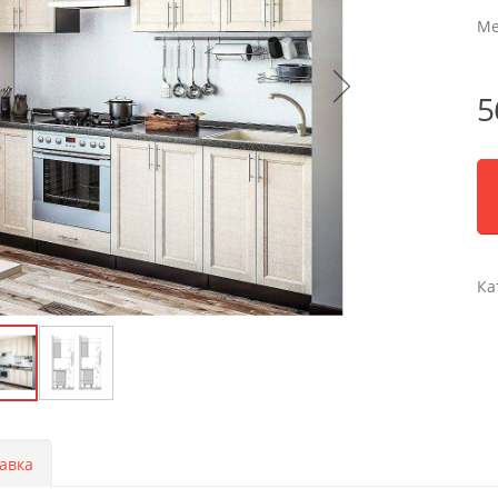
Ме
5
Ка
авка