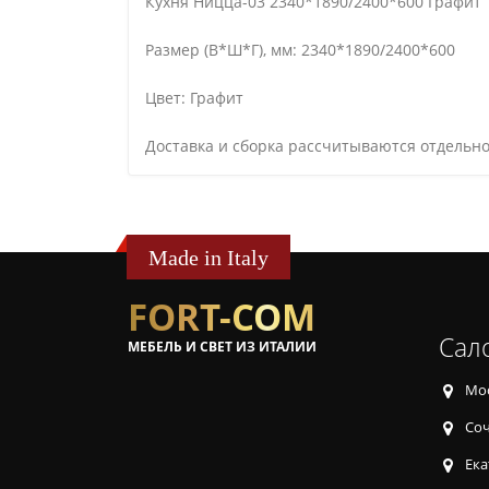
Кухня Ницца-03 2340*1890/2400*600 Графит
Размер (В*Ш*Г), мм: 2340*1890/2400*600
Цвет: Графит
Доставка и сборка рассчитываются отдельно
Made in Italy
FORT-COM
Сал
МЕБЕЛЬ И СВЕТ ИЗ ИТАЛИИ
Мос
Соч
Ека