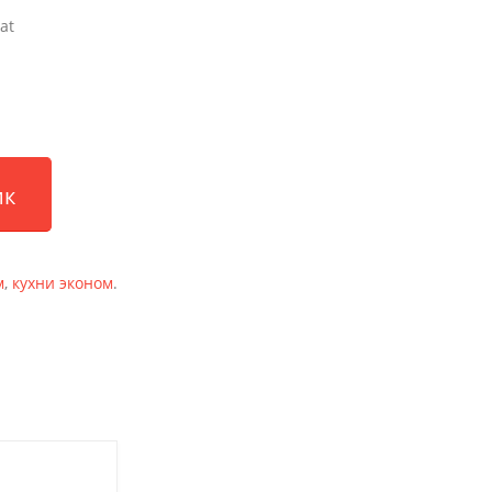
at
ик
м
,
кухни эконом
.