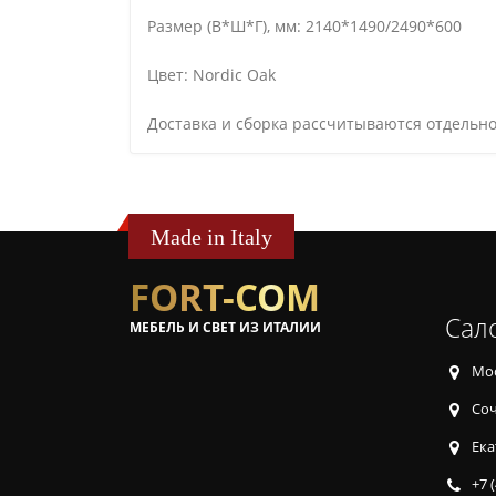
Размер (В*Ш*Г), мм: 2140*1490/2490*600
Цвет: Nordic Oak
Доставка и сборка рассчитываются отдельно
Made in Italy
FORT-COM
Сал
МЕБЕЛЬ И СВЕТ ИЗ ИТАЛИИ
Мос
Соч
Ека
+7 