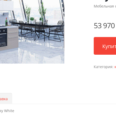
Мебельная 
53 970
Купит
Категория:
авка
ky White