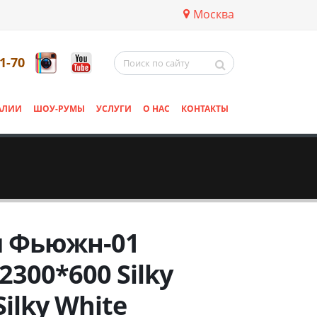
Москва
11-70
АЛИИ
ШОУ-РУМЫ
УСЛУГИ
О НАС
КОНТАКТЫ
я Фьюжн-01
2300*600 Silky
Silky White