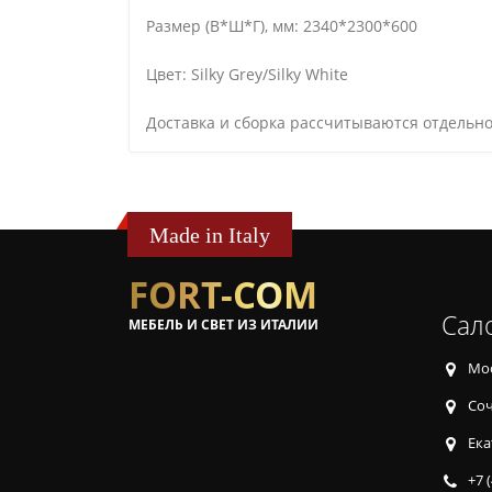
Размер (В*Ш*Г), мм: 2340*2300*600
Цвет: Silky Grey/Silky White
Доставка и сборка рассчитываются отдельно
Made in Italy
FORT-COM
Сал
МЕБЕЛЬ И СВЕТ ИЗ ИТАЛИИ
Мос
Соч
Ека
+7 