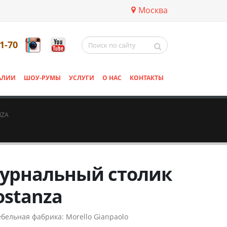
Москва
11-70
АЛИИ
ШОУ-РУМЫ
УСЛУГИ
О НАС
КОНТАКТЫ
NZA
урнальный столик
ostanza
бельная фабрика:
Morello Gianpaolo