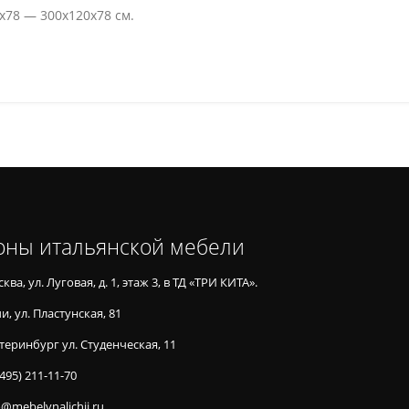
x78 — 300х120х78 см.
оны итальянской мебели
ква, ул. Луговая, д. 1, этаж 3, в ТД «ТРИ КИТА».
и, ул. Пластунская, 81
теринбург ул. Студенческая, 11
(495) 211-11-70
o@mebelvnalichii.ru