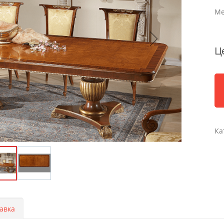
Ме
Ц
Ка
авка